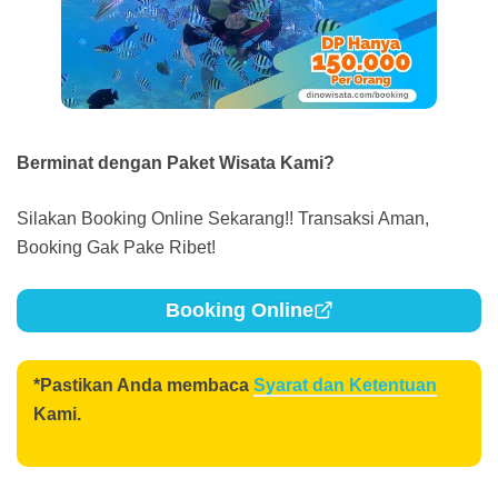
Berminat dengan Paket Wisata Kami?
Silakan Booking Online Sekarang!! Transaksi Aman,
Booking Gak Pake Ribet!
Booking Online
*Pastikan Anda membaca
Syarat dan Ketentuan
Kami.