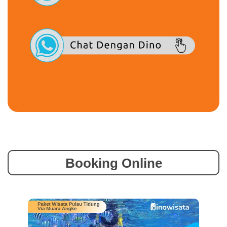
Booking Online