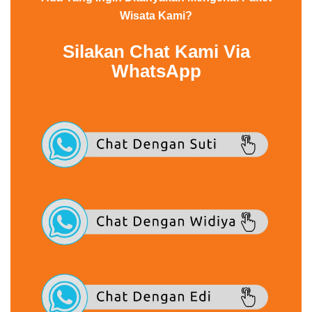
Wisata Kami?
Silakan Chat Kami Via
WhatsApp