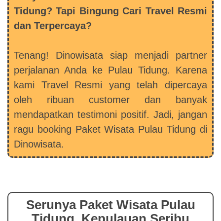
Tidung? Tapi Bingung Cari Travel Resmi
dan Terpercaya?
Tenang! Dinowisata siap menjadi partner
perjalanan Anda ke Pulau Tidung. Karena
kami Travel Resmi yang telah dipercaya
oleh ribuan customer dan banyak
mendapatkan testimoni positif. Jadi, jangan
ragu booking Paket Wisata Pulau Tidung di
Dinowisata.
Serunya Paket Wisata Pulau
Tidung, Kepulauan Seribu