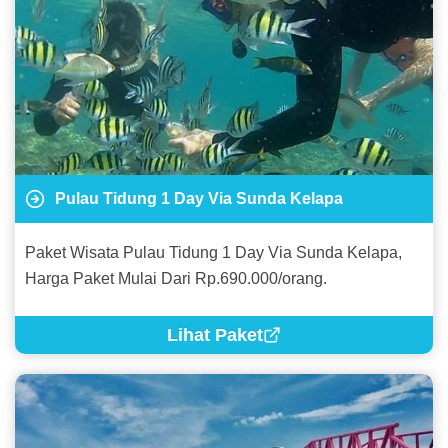
Pulau Tidung 1 Day Via Sunda Kelapa
Paket Wisata Pulau Tidung 1 Day Via Sunda Kelapa,
Harga Paket Mulai Dari Rp.690.000/orang.
Lihat Paket