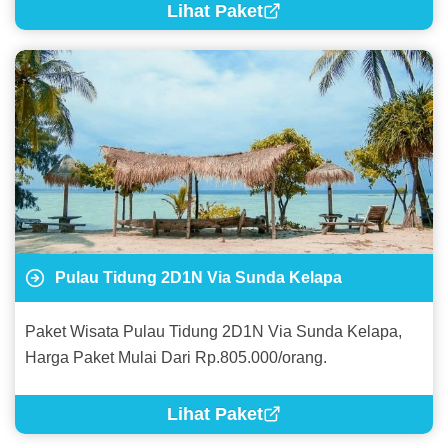
Lihat Paket
Pulau Tidung 2D1N Via Sunda Kelapa
Paket Wisata Pulau Tidung 2D1N Via Sunda Kelapa,
Harga Paket Mulai Dari Rp.805.000/orang.
Lihat Paket