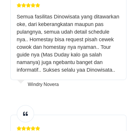
Semua fasilitas Dinowisata yang ditawarkan
oke, dari keberangkatan maupun pas
pulangnya, semua udah detail schedule
nya.. Homestay bisa request pisah cewek
cowok dan homestay nya nyaman.. Tour
guide nya (Mas Duday kalo ga salah
namanya) juga ngebantu banget dan
informatif.. Sukses selalu yaa Dinowisata..
Windry Novera