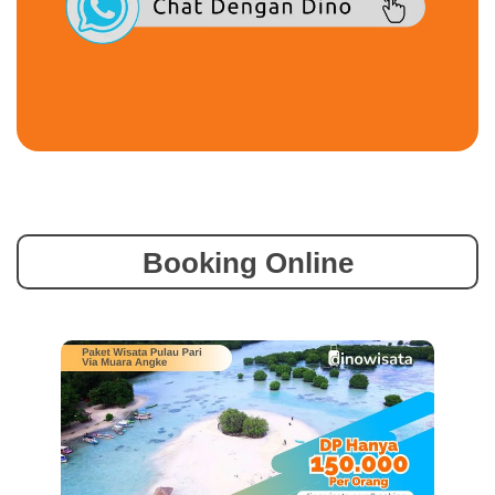
Booking Online