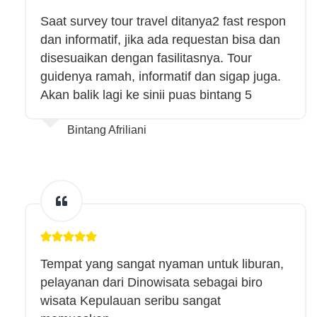
Saat survey tour travel ditanya2 fast respon
dan informatif, jika ada requestan bisa dan
disesuaikan dengan fasilitasnya. Tour
guidenya ramah, informatif dan sigap juga.
Akan balik lagi ke sinii puas bintang 5
Bintang Afriliani
Tempat yang sangat nyaman untuk liburan,
pelayanan dari Dinowisata sebagai biro
wisata Kepulauan seribu sangat