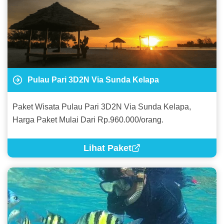
Pulau Pari 3D2N Via Sunda Kelapa
Paket Wisata Pulau Pari 3D2N Via Sunda Kelapa,
Harga Paket Mulai Dari Rp.960.000/orang.
Lihat Paket