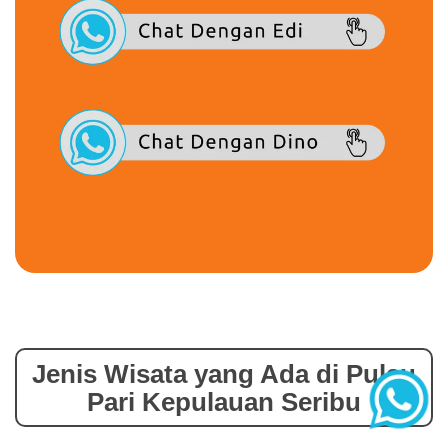
Jenis Wisata yang Ada di Pulau
Pari Kepulauan Seribu