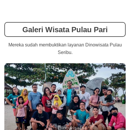
Galeri Wisata Pulau Pari
Mereka sudah membuktikan layanan Dinowisata Pulau
Seribu.