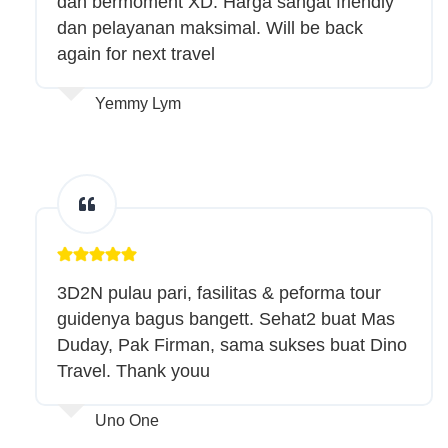
dan bermoment XD. Harga sangat friendly
dan pelayanan maksimal. Will be back
again for next travel
Yemmy Lym
3D2N pulau pari, fasilitas & peforma tour
guidenya bagus bangett. Sehat2 buat Mas
Duday, Pak Firman, sama sukses buat Dino
Travel. Thank youu
Uno One