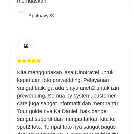
memuaskan.
Aprilnavy23
Kita menggunakan jasa Dinotravel untuk
keperluan foto prewedding. Pelayanan
sangat baik, ga ada biaya aneh2 untuk izin
prewedding. Semua by system, customer
care juga sangat informatif dan membantu.
Tour guide nya Ka Daniel, baik banget
sangat suportif dan mengantarkan kita ke
spot2 foto. Tempat foto nya sangat bagus