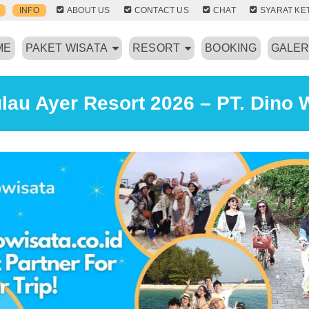
INFO
ABOUT US
CONTACT US
CHAT
SYARAT KE
ME
PAKET WISATA
RESORT
BOOKING
GALER
lau Ayer Resort 2026 – PT. Dino 