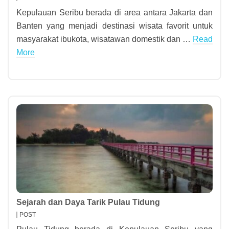
Kepulauan Seribu berada di area antara Jakarta dan
Banten yang menjadi destinasi wisata favorit untuk
masyarakat ibukota, wisatawan domestik dan …
Read
More
Sejarah dan Daya Tarik Pulau Tidung
POST