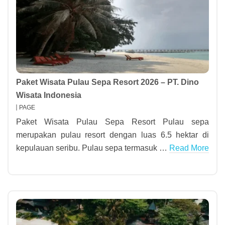
Paket Wisata Pulau Sepa Resort 2026 – PT. Dino
Wisata Indonesia
PAGE
Paket Wisata Pulau Sepa Resort Pulau sepa
merupakan pulau resort dengan luas 6.5 hektar di
kepulauan seribu. Pulau sepa termasuk …
Read More