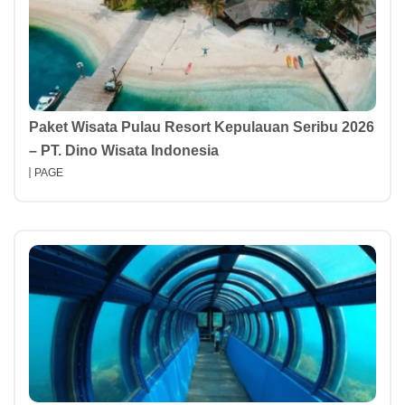
Paket Wisata Pulau Resort Kepulauan Seribu 2026
– PT. Dino Wisata Indonesia
PAGE