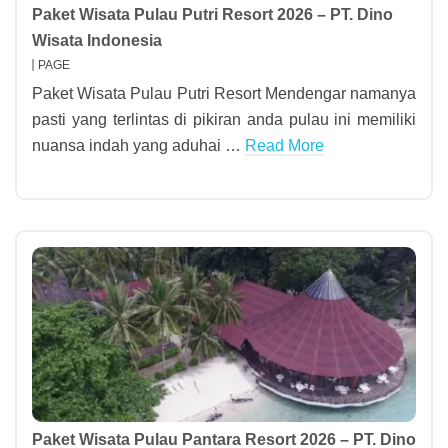
Paket Wisata Pulau Putri Resort 2026 – PT. Dino
Wisata Indonesia
PAGE
Paket Wisata Pulau Putri Resort Mendengar namanya
pasti yang terlintas di pikiran anda pulau ini memiliki
nuansa indah yang aduhai …
Read More
Paket Wisata Pulau Pantara Resort 2026 – PT. Dino