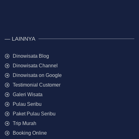
— LAINNYA
Dinowisata Blog
Dinowisata Channel
Dinowisata on Google
Testimonial Customer
Galeri Wisata
Pulau Seribu
Paket Pulau Seribu
Trip Murah
Booking Online