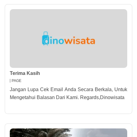
Terima Kasih
PAGE
Jangan Lupa Cek Email Anda Secara Berkala, Untuk
Mengetahui Balasan Dari Kami. Regards,Dinowisata