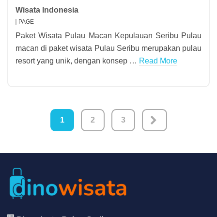
Wisata Indonesia
PAGE
Paket Wisata Pulau Macan Kepulauan Seribu Pulau
macan di paket wisata Pulau Seribu merupakan pulau
resort yang unik, dengan konsep …
Read More
Posts
1
2
3
pagination